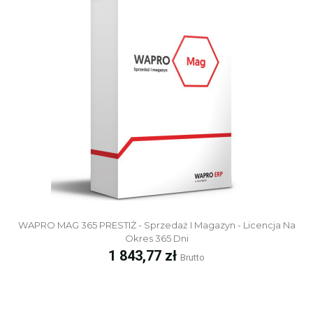
WAPRO MAG 365 PRESTIŻ - Sprzedaż I Magazyn - Licencja Na
Okres 365 Dni
Cena
1 843,77 zł
Brutto