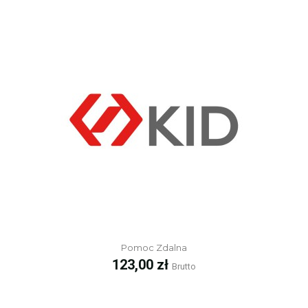
Pomoc Zdalna
Cena
123,00 zł
Brutto