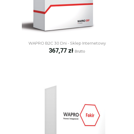
WAPRO B2C 30 Dni - Sklep Internetowy
Cena
367,77 zł
Brutto