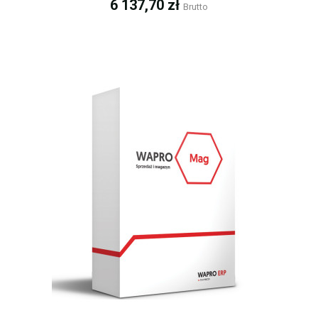
Cena
6 137,70 zł
Brutto