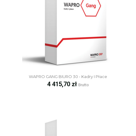
WAPRO GANG BIURO 30 - Kadry I Płace
Cena
4 415,70 zł
Brutto