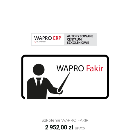
Szkolenie WAPRO FAKIR
Cena
2 952,00 zł
Brutto