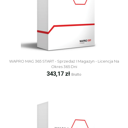
WAPRO MAG 365 START - Sprzedaż I Magazyn - Licencja Na
Okres 365 Dni
Cena
343,17 zł
Brutto