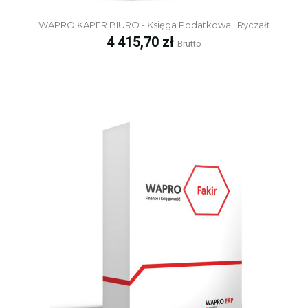
WAPRO KAPER BIURO - Księga Podatkowa I Ryczałt
Cena
4 415,70 zł
Brutto