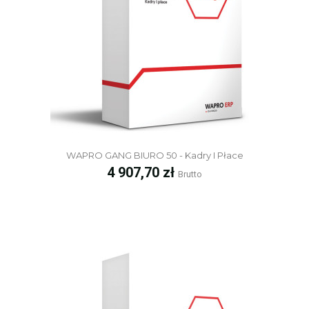
WAPRO GANG BIURO 50 - Kadry I Płace
Cena
4 907,70 zł
Brutto