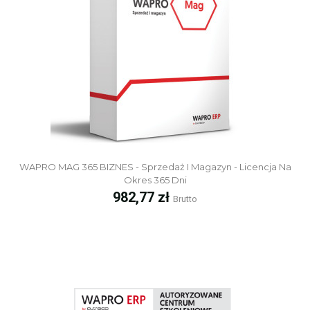
WAPRO MAG 365 BIZNES - Sprzedaż I Magazyn - Licencja Na
Okres 365 Dni
Cena
982,77 zł
Brutto