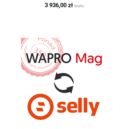
Cena
3 936,00 zł
Brutto