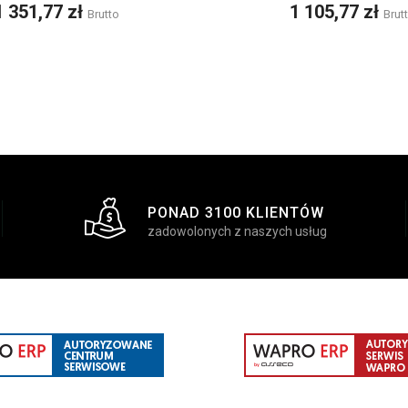
Cena
Cena
1 351,77 zł
1 105,77 zł
Brutto
Brut
PONAD 3100 KLIENTÓW
zadowolonych z naszych usług