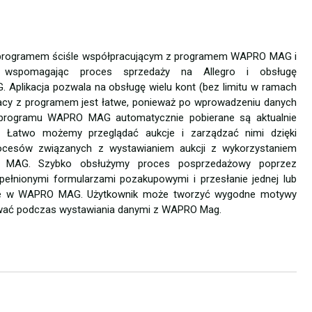
programem ściśle współpracującym z programem WAPRO MAG i
o wspomagając proces sprzedaży na Allegro i obsługę
plikacja pozwala na obsługę wielu kont (bez limitu w ramach
pracy z programem jest łatwe, ponieważ po wprowadzeniu danych
 programu WAPRO MAG automatycznie pobierane są aktualnie
. Łatwo możemy przeglądać aukcje i zarządzać nimi dzięki
procesów związanych z wystawianiem aukcji z wykorzystaniem
MAG. Szybko obsłużymy proces posprzedażowy poprzez
ypełnionymi formularzami pozakupowymi i przesłanie jednej lub
enie w WAPRO MAG. Użytkownik może tworzyć wygodne motywy
wać podczas wystawiania danymi z WAPRO Mag.