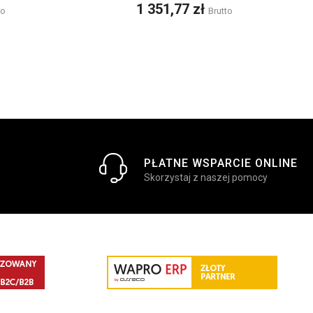
Cena
1 351,77 zł
to
Brutto
PŁATNE WSPARCIE ONLINE
Skorzystaj z naszej pomocy