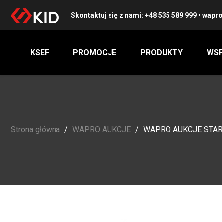
Skontaktuj się z nami:
+48 535 589 999
•
wapro
KSEF
PROMOCJE
PRODUKTY
WSP
Strona główna
WAPRO AUKCJE
WAPRO AUKCJE START M