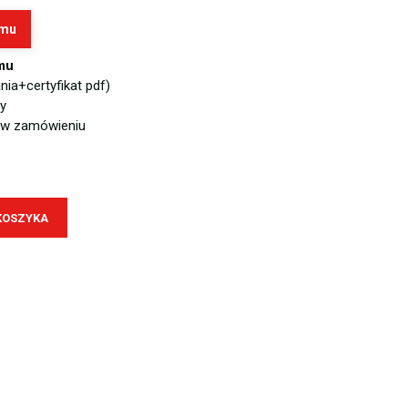
amu
mu
ia+certyfikat pdf)
y
 w zamówieniu
KOSZYKA