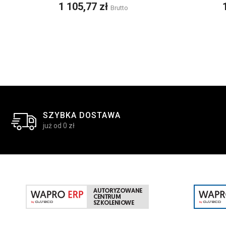
Cena
1 105,77 zł
Brutto
SZYBKA DOSTAWA
już od 0 zł