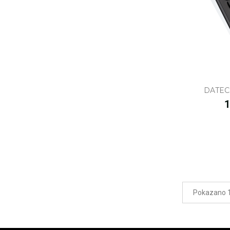
DATEC
C
1
Pokazano 1-