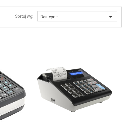

Sortuj wg:
Dostępne