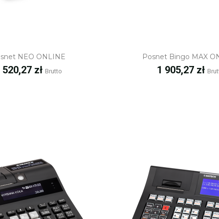
Szybki podgląd
Szybki podgl
snet NEO ONLINE
Posnet Bingo MAX O
ena
Cena
 520,27 zł
1 905,27 zł
Brutto
Brut