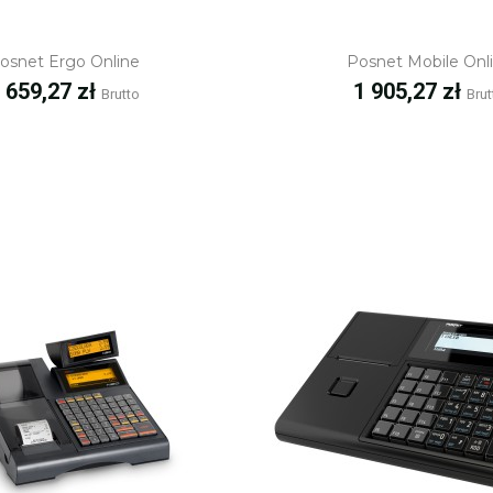
Szybki podgląd
Szybki podgl
osnet Ergo Online
Posnet Mobile Onl
ena
Cena
 659,27 zł
1 905,27 zł
Brutto
Brut