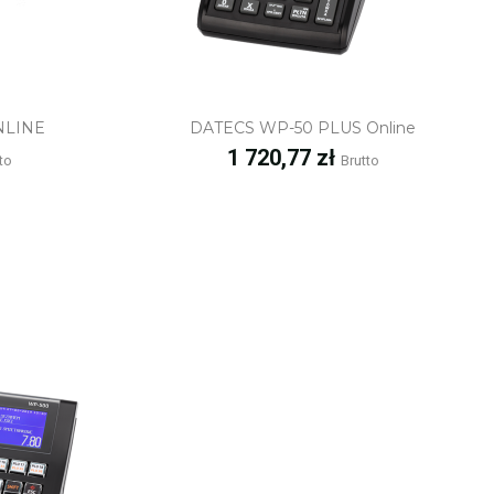
ąd
Szybki podgląd
NLINE
DATECS WP-50 PLUS Online
Cena
1 720,77 zł
to
Brutto