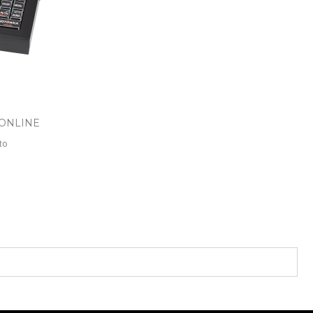
ąd
 ONLINE
to