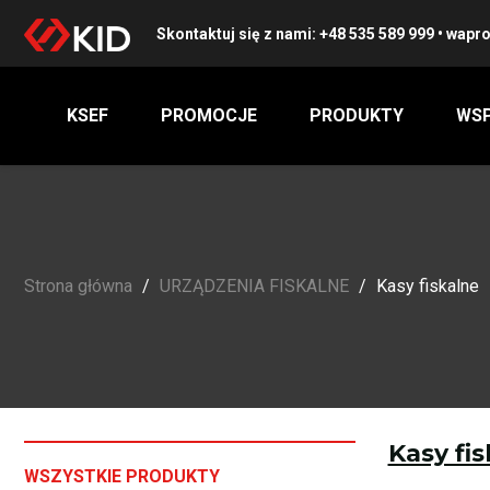
Skontaktuj się z nami:
+48 535 589 999
•
wapro
KSEF
PROMOCJE
PRODUKTY
WSP
Strona główna
URZĄDZENIA FISKALNE
Kasy fiskalne
Kasy fi
WSZYSTKIE PRODUKTY