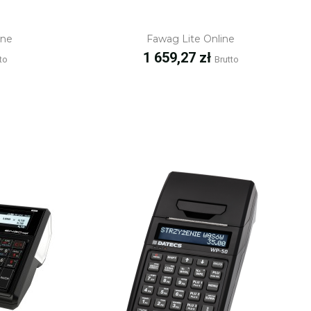
ąd
Szybki podgląd
ine
Fawag Lite Online
Cena
1 659,27 zł
to
Brutto