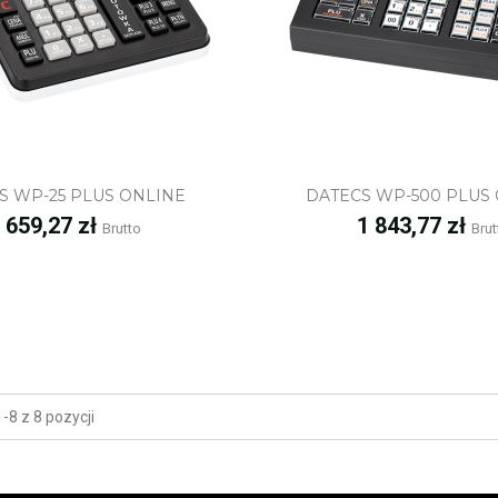
Szybki podgląd
Szybki podgl
S WP-25 PLUS ONLINE
DATECS WP-500 PLUS
ena
Cena
 659,27 zł
1 843,77 zł
Brutto
Brut
8 z 8 pozycji