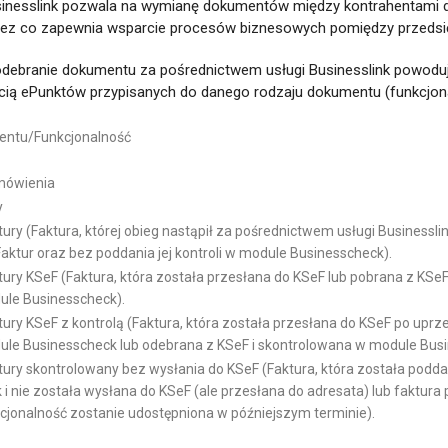
sinesslink pozwala na wymianę dokumentów między kontrahentami 
zez co zapewnia wsparcie procesów biznesowych pomiędzy przedsi
odebranie dokumentu za pośrednictwem usługi Businesslink powoduj
ścią ePunktów przypisanych do danego rodzaju dokumentu (funkcjona
entu/Funkcjonalność
mówienia
nny
ry (Faktura, której obieg nastąpił za pośrednictwem usługi Businessli
ktur oraz bez poddania jej kontroli w module Businesscheck).
ry KSeF (Faktura, która została przesłana do KSeF lub pobrana z KSeF
ule Businesscheck).
ry KSeF z kontrolą (Faktura, która została przesłana do KSeF po uprz
dule Businesscheck lub odebrana z KSeF i skontrolowana w module Bus
ury skontrolowany bez wysłania do KSeF (Faktura, która została podda
i nie została wysłana do KSeF (ale przesłana do adresata) lub faktura 
cjonalność zostanie udostępniona w późniejszym terminie).