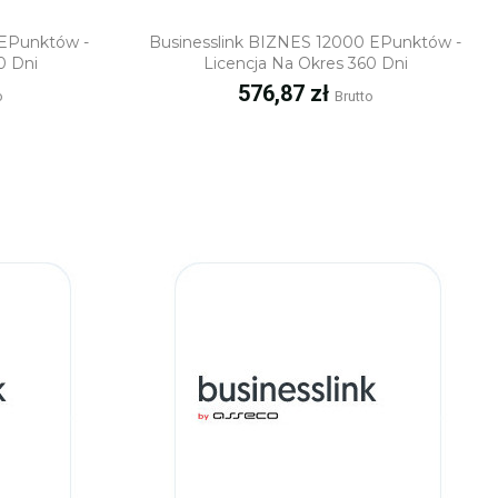
ąd
Szybki podgląd
 EPunktów -
Businesslink BIZNES 12000 EPunktów -
0 Dni
Licencja Na Okres 360 Dni
Cena
576,87 zł
o
Brutto