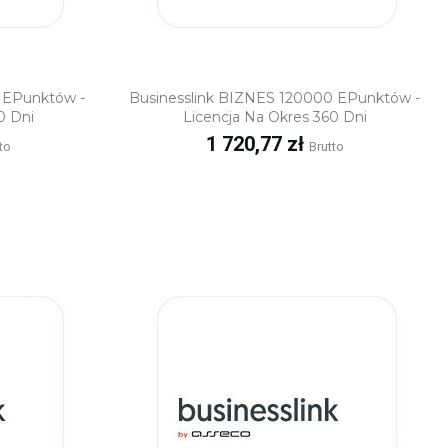
ąd
Szybki podgląd
 EPunktów -
Businesslink BIZNES 120000 EPunktów -
0 Dni
Licencja Na Okres 360 Dni
Cena
1 720,77 zł
to
Brutto