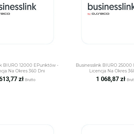
Szybki podgląd
Szybki podgl
nk BIURO 12000 EPunktów -
Businesslink BIURO 25000
ncja Na Okres 360 Dni
Licencja Na Okres 36
Cena
Cena
613,77 zł
1 068,87 zł
Brutto
Brut