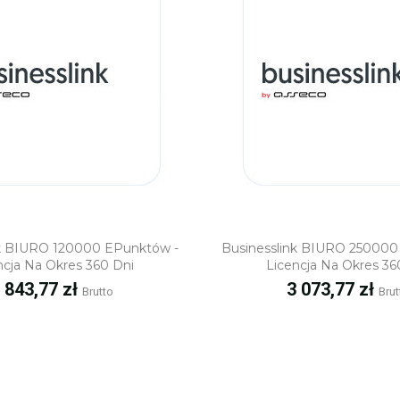
Szybki podgląd
Szybki podgl
nk BIURO 120000 EPunktów -
Businesslink BIURO 250000
ncja Na Okres 360 Dni
Licencja Na Okres 36
ena
Cena
 843,77 zł
3 073,77 zł
Brutto
Brut