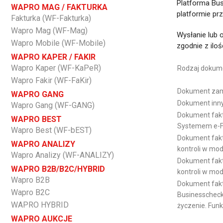
Platforma Bu
WAPRO MAG / FAKTURKA
platformie pr
Fakturka (WF-Fakturka)
Wapro Mag (WF-Mag)
Wysłanie lub 
Wapro Mobile (WF-Mobile)
zgodnie z ilo
WAPRO KAPER / FAKIR
Wapro Kaper (WF-KaPeR)
Rodzaj dokum
Wapro Fakir (WF-FaKir)
Dokument za
WAPRO GANG
Dokument i
Wapro Gang (WF-GANG)
Dokument faktu
WAPRO BEST
Systemem e-Fa
Wapro Best (WF-bEST)
Dokument faktu
WAPRO ANALIZY
kontroli w mod
Wapro Analizy (WF-ANALIZY)
Dokument faktu
WAPRO B2B/B2C/HYBRID
kontroli w mo
Wapro B2B
Dokument fakt
Wapro B2C
Businesscheck 
WAPRO HYBRID
życzenie. Funk
WAPRO AUKCJE