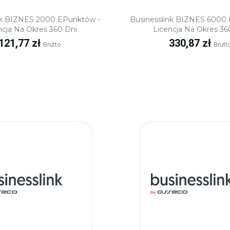
Szybki podgląd
Szybki podgl
nk BIZNES 2000 EPunktów -
Businesslink BIZNES 6000
ncja Na Okres 360 Dni
Licencja Na Okres 36
Cena
Cena
121,77 zł
330,87 zł
Brutto
Brutt