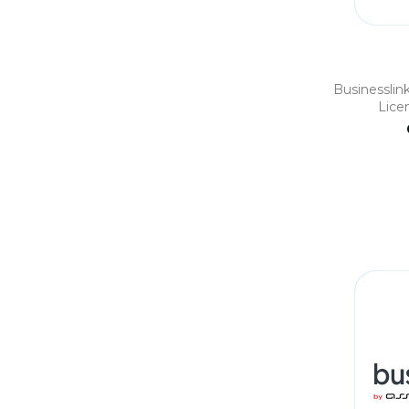
Businessli
Lice