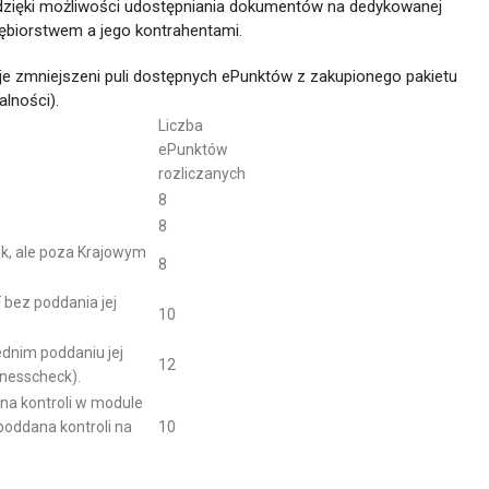
dzięki możliwości udostępniania dokumentów na dedykowanej
ębiorstwem a jego kontrahentami.
e zmniejszeni puli dostępnych ePunktów z zakupionego pakietu
lności).
Liczba
ePunktów
rozliczanych
8
8
nk, ale poza Krajowym
8
 bez poddania jej
10
ednim poddaniu jej
12
inesscheck).
na kontroli w module
poddana kontroli na
10