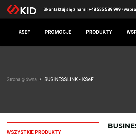
Skontaktuj się z nami:
+48 535 589 999
•
wapro
KSEF
PROMOCJE
PRODUKTY
WSP
Strona główna
BUSINESSLINK - KSeF
BUSINES
WSZYSTKIE PRODUKTY