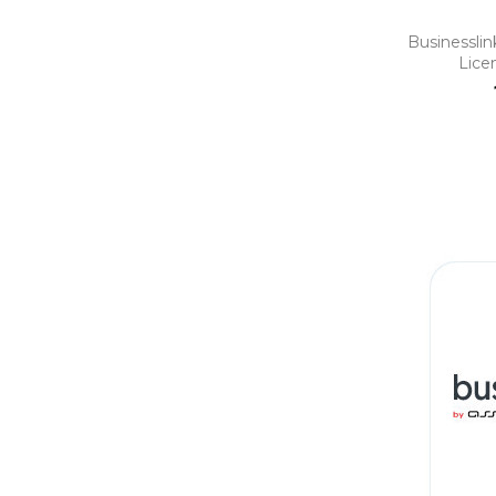
Businessli
Lice