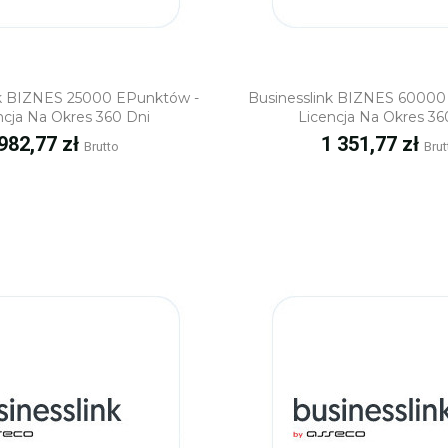
Szybki podgląd
Szybki podgl
nk BIZNES 25000 EPunktów -
Businesslink BIZNES 60000
ncja Na Okres 360 Dni
Licencja Na Okres 36
Cena
Cena
982,77 zł
1 351,77 zł
Brutto
Brut