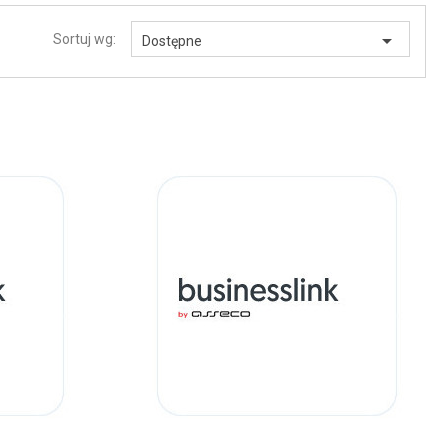

Sortuj wg:
Dostępne