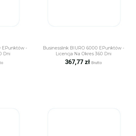
ąd
Szybki podgląd
0 EPunktów -
Businesslink BIURO 6000 EPunktów -
0 Dni
Licencja Na Okres 360 Dni
Cena
367,77 zł
to
Brutto