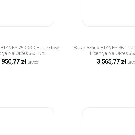
Szybki podgląd
Szybki podgl
k BIZNES 250000 EPunktów -
Businesslink BIZNES 36000
ncja Na Okres 360 Dni
Licencja Na Okres 36
ena
Cena
 950,77 zł
3 565,77 zł
Brutto
Brut