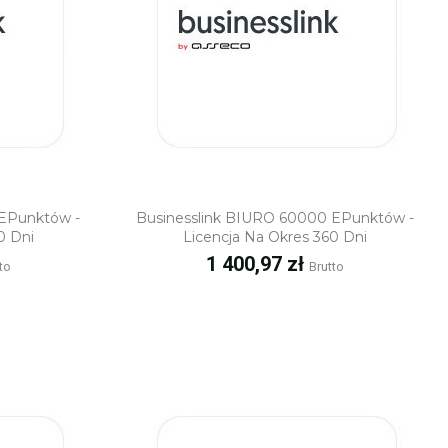
ąd
Szybki podgląd
 EPunktów -
Businesslink BIURO 60000 EPunktów -
0 Dni
Licencja Na Okres 360 Dni
Cena
1 400,97 zł
to
Brutto