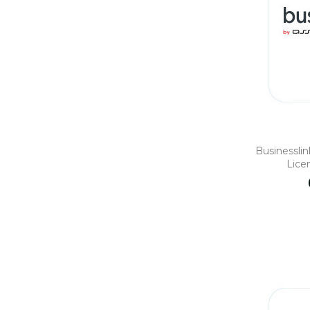
Businessli
Lice