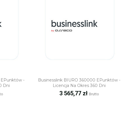
ąd
Szybki podgląd
 EPunktów -
Businesslink BIURO 360000 EPunktów -
0 Dni
Licencja Na Okres 360 Dni
Cena
3 565,77 zł
to
Brutto