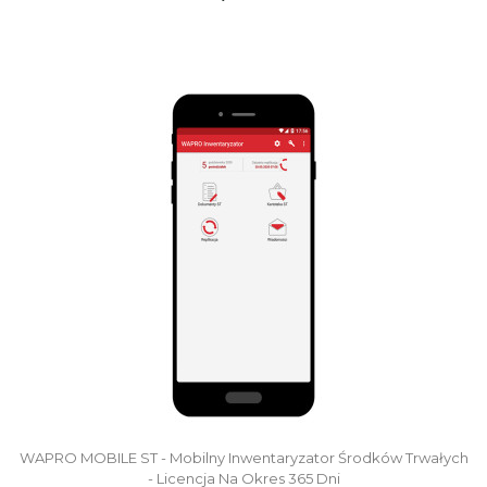
WAPRO MOBILE ST - Mobilny Inwentaryzator Środków Trwałych
- Licencja Na Okres 365 Dni