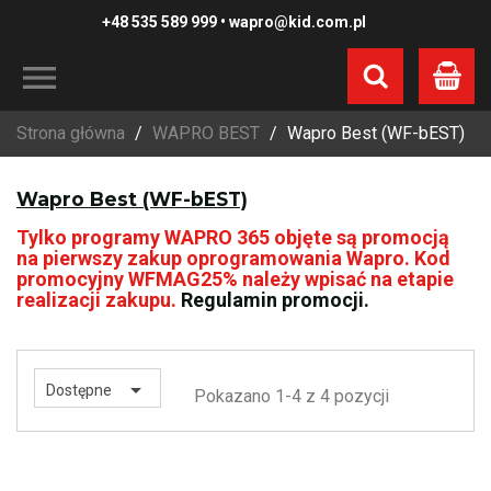
+48 535 589 999
•
wapro@kid.com.pl
Koszyk
Strona główna
WAPRO BEST
Wapro Best (WF-bEST)
Wapro Best (WF-bEST)
Tylko programy WAPRO 365 objęte są promocją
na pierwszy zakup oprogramowania Wapro. Kod
promocyjny
WFMAG25
% należy wpisać na etapie
realizacji zakupu.
Regulamin promocji.

Dostępne
Pokazano 1-4 z 4 pozycji