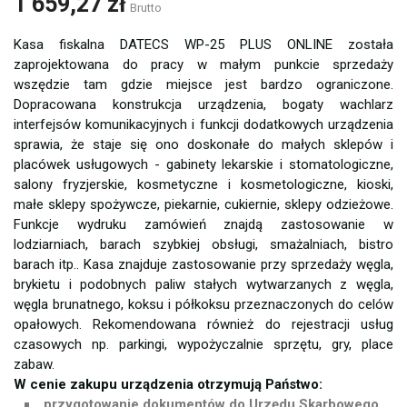
1 659,27 zł
Brutto
Kasa fiskalna DATECS WP-25 PLUS ONLINE została
zaprojektowana do pracy w małym punkcie sprzedaży
wszędzie tam gdzie miejsce jest bardzo ograniczone.
Dopracowana konstrukcja urządzenia, bogaty wachlarz
interfejsów komunikacyjnych i funkcji dodatkowych urządzenia
sprawia, że staje się ono doskonałe do małych sklepów i
placówek usługowych - gabinety lekarskie i stomatologiczne,
salony fryzjerskie, kosmetyczne i kosmetologiczne, kioski,
małe sklepy spożywcze, piekarnie, cukiernie, sklepy odzieżowe.
Funkcje wydruku zamówień znajdą zastosowanie w
lodziarniach, barach szybkiej obsługi, smażalniach, bistro
barach itp.. Kasa znajduje zastosowanie przy sprzedaży węgla,
brykietu i podobnych paliw stałych wytwarzanych z węgla,
węgla brunatnego, koksu i półkoksu przeznaczonych do celów
opałowych. Rekomendowana również do rejestracji usług
czasowych np. parkingi, wypożyczalnie sprzętu, gry, place
zabaw.
W cenie zakupu urządzenia otrzymują Państwo:
przygotowanie dokumentów do Urzędu Skarbowego