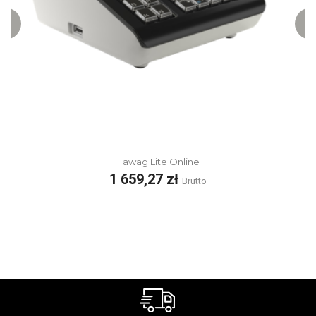
Fawag Lite Online
Cena
1 659,27 zł
Brutto