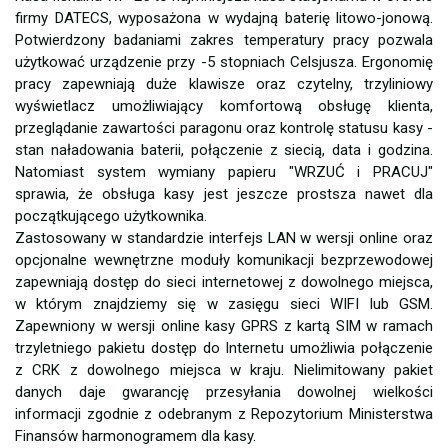
firmy DATECS, wyposażona w wydajną baterię litowo-jonową.
Potwierdzony badaniami zakres temperatury pracy pozwala
użytkować urządzenie przy -5 stopniach Celsjusza. Ergonomię
pracy zapewniają duże klawisze oraz czytelny, trzyliniowy
wyświetlacz umożliwiający komfortową obsługę klienta,
przeglądanie zawartości paragonu oraz kontrolę statusu kasy -
stan naładowania baterii, połączenie z siecią, data i godzina.
Natomiast system wymiany papieru "WRZUĆ i PRACUJ"
sprawia, że obsługa kasy jest jeszcze prostsza nawet dla
początkującego użytkownika.
Zastosowany w standardzie interfejs LAN w wersji online oraz
opcjonalne wewnętrzne moduły komunikacji bezprzewodowej
zapewniają dostęp do sieci internetowej z dowolnego miejsca,
w którym znajdziemy się w zasięgu sieci WIFI lub GSM.
Zapewniony w wersji online kasy GPRS z kartą SIM w ramach
trzyletniego pakietu dostęp do Internetu umożliwia połączenie
z CRK z dowolnego miejsca w kraju. Nielimitowany pakiet
danych daje gwarancję przesyłania dowolnej wielkości
informacji zgodnie z odebranym z Repozytorium Ministerstwa
Finansów harmonogramem dla kasy.