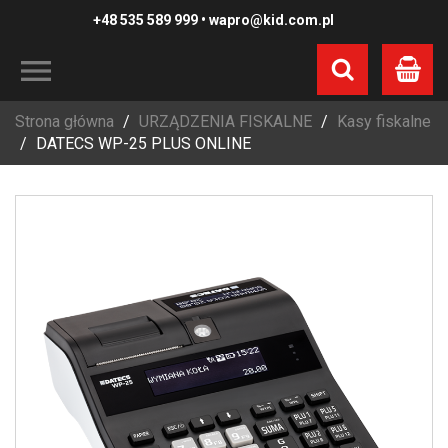
+48 535 589 999
•
wapro@kid.com.pl
Koszyk
Strona główna
URZĄDZENIA FISKALNE
Kasy fiskalne
DATECS WP-25 PLUS ONLINE