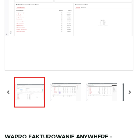


WAPRO FAKTUROWANIE ANYWHERE -