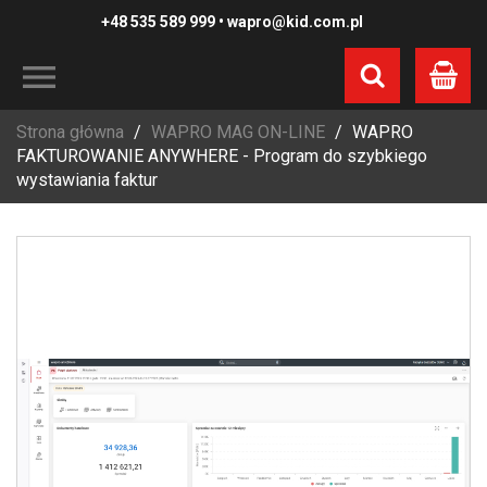
+48 535 589 999
•
wapro@kid.com.pl
Koszyk
Strona główna
WAPRO MAG ON-LINE
WAPRO
FAKTUROWANIE ANYWHERE - Program do szybkiego
wystawiania faktur