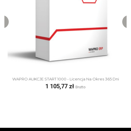
kres 365 Dni
WAPRO AUKCJE START 3000 - Licencja Na Okres
Cena
1 351,77 zł
Brutto