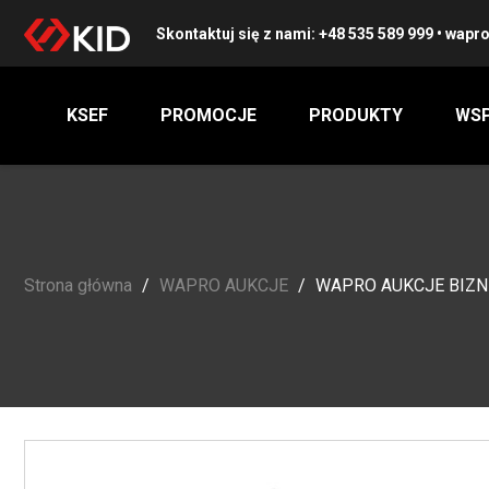
Skontaktuj się z nami:
+48 535 589 999
•
wapro
KSEF
PROMOCJE
PRODUKTY
WSP
Strona główna
WAPRO AUKCJE
WAPRO AUKCJE BIZNES 