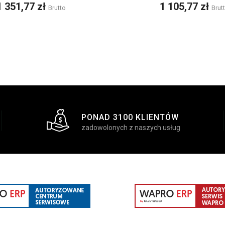
Cena
Cena
1 351,77 zł
1 105,77 zł
Brutto
Brut
PONAD 3100 KLIENTÓW
zadowolonych z naszych usług