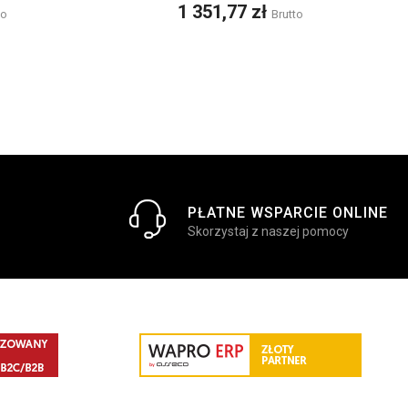
Cena
1 351,77 zł
to
Brutto
PŁATNE WSPARCIE ONLINE
Skorzystaj z naszej pomocy