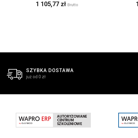
Cena
1 105,77 zł
Brutto
SZYBKA DOSTAWA
już od 0 zł