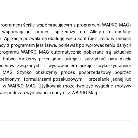
programem ściśle współpracującym z programem WAPRO MAG i
o wspomagając proces sprzedaży na Allegro i obsługę
plikacja pozwala na obsługę wielu kont (bez limitu w ramach
pracy z programem jest łatwe, ponieważ po wprowadzeniu danych
 programu WAPRO MAG automatycznie pobierane są aktualnie
. Łatwo możemy przeglądać aukcje i zarządzać nimi dzięki
procesów związanych z wystawianiem aukcji z wykorzystaniem
MAG. Szybko obsłużymy proces posprzedażowy poprzez
ypełnionymi formularzami pozakupowymi i przesłanie jednej lub
enie w WAPRO MAG. Użytkownik może tworzyć wygodne motywy
wać podczas wystawiania danymi z WAPRO Mag.