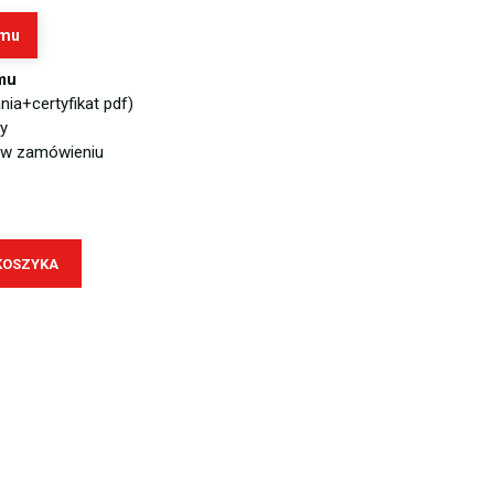
amu
mu
ia+certyfikat pdf)
y
 w zamówieniu
KOSZYKA