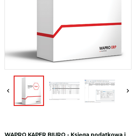


WAPRO KAPER BIURO - Księga podatkowa i