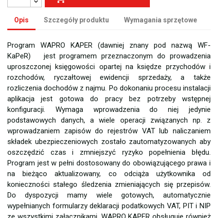
Opis
Szczegóły produktu
Wymagania sprzętowe
Program WAPRO KAPER (dawniej znany pod nazwą WF-
KaPeR) jest programem przeznaczonym do prowadzenia
uproszczonej księgowości opartej na księdze przychodów i
rozchodów, ryczałtowej ewidencji sprzedaży, a także
rozliczenia dochodów z najmu. Po dokonaniu procesu instalacji
aplikacja jest gotowa do pracy bez potrzeby wstępnej
konfiguracji. Wymaga wprowadzenia do niej jedynie
podstawowych danych, a wiele operacji związanych np. z
wprowadzaniem zapisów do rejestrów VAT lub naliczaniem
składek ubezpieczeniowych zostało zautomatyzowanych aby
oszczędzić czas i zmniejszyć ryzyko popełnienia błędu.
Program jest w pełni dostosowany do obowiązującego prawa i
na bieżąco aktualizowany, co odciąża użytkownika od
konieczności stałego śledzenia zmieniających się przepisów.
Do dyspozycji mamy wiele gotowych, automatycznie
wypełnianych formularzy deklaracji podatkowych VAT, PIT i NIP
ze wszystkimi załącznikami. WAPRO KAPER obsługuje również