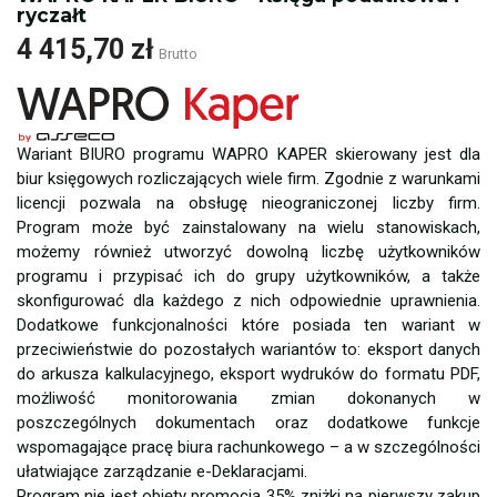
ryczałt
4 415,70 zł
Brutto
Wariant BIURO programu WAPRO KAPER skierowany jest dla
biur księgowych rozliczających wiele firm. Zgodnie z warunkami
licencji pozwala na obsługę nieograniczonej liczby firm.
Program może być zainstalowany na wielu stanowiskach,
możemy również utworzyć dowolną liczbę użytkowników
programu i przypisać ich do grupy użytkowników, a także
skonfigurować dla każdego z nich odpowiednie uprawnienia.
Dodatkowe funkcjonalności które posiada ten wariant w
przeciwieństwie do pozostałych wariantów to: eksport danych
do arkusza kalkulacyjnego, eksport wydruków do formatu PDF,
możliwość monitorowania zmian dokonanych w
poszczególnych dokumentach oraz dodatkowe funkcje
wspomagające pracę biura rachunkowego – a w szczególności
ułatwiające zarządzanie e-Deklaracjami.
Program nie jest objęty promocją 35% zniżki na pierwszy zakup