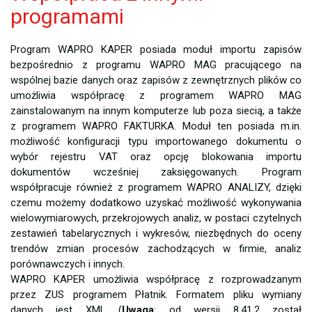
programami
Program WAPRO KAPER posiada moduł importu zapisów
bezpośrednio z programu WAPRO MAG pracującego na
wspólnej bazie danych oraz zapisów z zewnętrznych plików co
umożliwia współpracę z programem WAPRO MAG
zainstalowanym na innym komputerze lub poza siecią, a także
z programem WAPRO FAKTURKA. Moduł ten posiada m.in.
możliwość konfiguracji typu importowanego dokumentu o
wybór rejestru VAT oraz opcję blokowania importu
dokumentów wcześniej zaksięgowanych. Program
współpracuje również z programem WAPRO ANALIZY, dzięki
czemu możemy dodatkowo uzyskać możliwość wykonywania
wielowymiarowych, przekrojowych analiz, w postaci czytelnych
zestawień tabelarycznych i wykresów, niezbędnych do oceny
trendów zmian procesów zachodzących w firmie, analiz
porównawczych i innych.
WAPRO KAPER umożliwia współpracę z rozprowadzanym
przez ZUS programem Płatnik. Formatem pliku wymiany
danych jest XML (
Uwaga
: od wersji 8.41.2 został