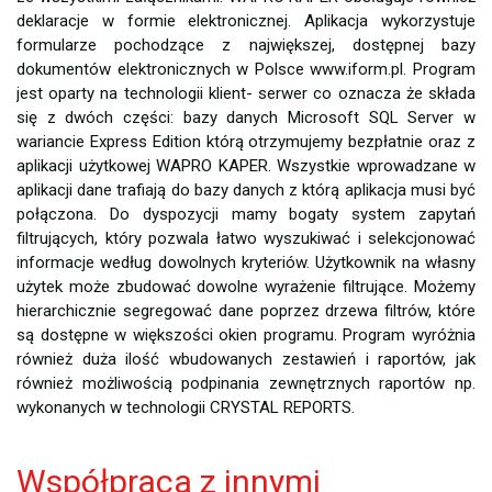
deklaracje w formie elektronicznej. Aplikacja wykorzystuje
formularze pochodzące z największej, dostępnej bazy
dokumentów elektronicznych w Polsce www.iform.pl. Program
jest oparty na technologii klient- serwer co oznacza że składa
się z dwóch części: bazy danych Microsoft SQL Server w
wariancie Express Edition którą otrzymujemy bezpłatnie oraz z
aplikacji użytkowej WAPRO KAPER. Wszystkie wprowadzane w
aplikacji dane trafiają do bazy danych z którą aplikacja musi być
połączona. Do dyspozycji mamy bogaty system zapytań
filtrujących, który pozwala łatwo wyszukiwać i selekcjonować
informacje według dowolnych kryteriów. Użytkownik na własny
użytek może zbudować dowolne wyrażenie filtrujące. Możemy
hierarchicznie segregować dane poprzez drzewa filtrów, które
są dostępne w większości okien programu. Program wyróżnia
również duża ilość wbudowanych zestawień i raportów, jak
również możliwością podpinania zewnętrznych raportów np.
wykonanych w technologii CRYSTAL REPORTS.
Współpraca z innymi