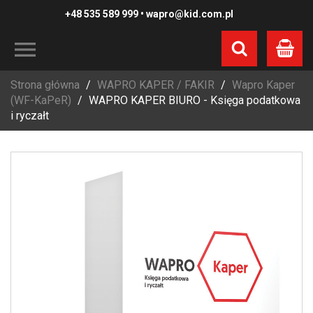
+48 535 589 999
•
wapro@kid.com.pl
Koszyk
Strona główna
WAPRO KAPER / FAKIR
Wapro Kaper
(WF-KaPeR)
WAPRO KAPER BIURO - Księga podatkowa
i ryczałt