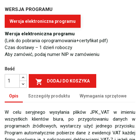
WERSJA PROGRAMU
Wersja elektroniczna programu
Wersja elektroniczna programu
(Link do pobrania oprogramowania+certyfikat pdf)
Czas dostawy – 1 dzień roboczy
Aby zamówić, podaj numer NIP w zamówieniu
Ilość

DODAJ DO KOSZYKA
Opis
Szczegóły produktu
Wymagania sprzętowe
W celu seryjnego wysyłania plików JPK_VAT w imieniu
wszystkich klientów biura, po przygotowaniu danych w
programach źródłowych, wystarczy użyć jednego przycisku.
Program automatycznie pobierze dane z ewidencji VAT każdej
firmy, porówna je z naliczonymi deklaracjami VAT-7 i jeżeli nie