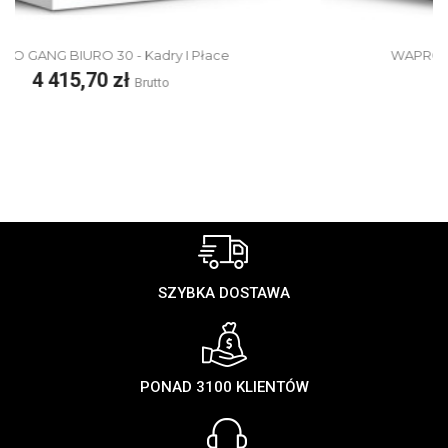
WAPRO GANG BIURO 50 - Kadry I Płace
Cena
4 907,70 zł
Brutto
SZYBKA DOSTAWA
PONAD 3100 KLIENTÓW