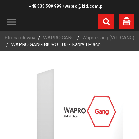
+48 535 589 999
•
wapro@kid.com.pl
Koszyk
Strona główna
WAPRO GANG
Wapro Gang (WF-GANG)
WAPRO GANG BIURO 100 - Kadry i Płace