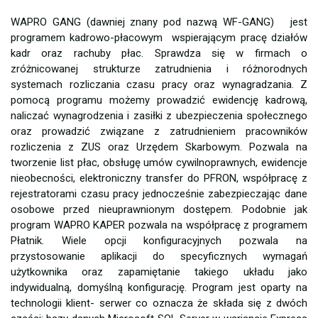
WAPRO GANG (dawniej znany pod nazwą WF-GANG) jest
programem kadrowo-płacowym wspierającym pracę działów
kadr oraz rachuby płac. Sprawdza się w firmach o
zróżnicowanej strukturze zatrudnienia i różnorodnych
systemach rozliczania czasu pracy oraz wynagradzania. Z
pomocą programu możemy prowadzić ewidencję kadrową,
naliczać wynagrodzenia i zasiłki z ubezpieczenia społecznego
oraz prowadzić związane z zatrudnieniem pracowników
rozliczenia z ZUS oraz Urzędem Skarbowym. Pozwala na
tworzenie list płac, obsługę umów cywilnoprawnych, ewidencje
nieobecności, elektroniczny transfer do PFRON, współpracę z
rejestratorami czasu pracy jednocześnie zabezpieczając dane
osobowe przed nieuprawnionym dostępem. Podobnie jak
program WAPRO KAPER pozwala na współpracę z programem
Płatnik. Wiele opcji konfiguracyjnych pozwala na
przystosowanie aplikacji do specyficznych wymagań
użytkownika oraz zapamiętanie takiego układu jako
indywidualną, domyślną konfigurację. Program jest oparty na
technologii klient- serwer co oznacza że składa się z dwóch